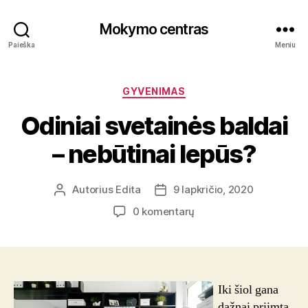
Mokymo centras
Paieška
Meniu
Kategorijos
GYVENIMAS
Odiniai svetainės baldai
– nebūtinai lepūs?
Autorius
Edita
9 lapkričio, 2020
Įrašo
Įrašo
autorius
data
įraše
0 komentarų
Odiniai
svetainės
baldai
–
nebūtinai
Iki šiol gana
lepūs?
dažnai priimta