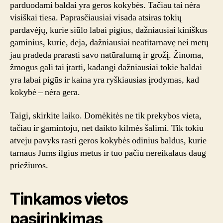
parduodami baldai yra geros kokybės. Tačiau tai nėra
visiškai tiesa. Paprasčiausiai visada atsiras tokių
pardavėjų, kurie siūlo labai pigius, dažniausiai kiniškus
gaminius, kurie, deja, dažniausiai neatitarnavę nei metų
jau pradeda prarasti savo natūralumą ir grožį. Žinoma,
žmogus gali tai įtarti, kadangi dažniausiai tokie baldai
yra labai pigūs ir kaina yra ryškiausias įrodymas, kad
kokybė – nėra gera.
Taigi, skirkite laiko. Domėkitės ne tik prekybos vieta,
tačiau ir gamintoju, net daikto kilmės šalimi. Tik tokiu
atveju pavyks rasti geros kokybės odinius baldus, kurie
tarnaus Jums ilgius metus ir tuo pačiu nereikalaus daug
priežiūros.
Tinkamos vietos
pasirinkimas