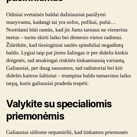
Odiniai svetainės baldai dažniausiai pasižymi
masyvumu, kadangi tai yra sofos, pufikai, pufai…
Norėdami būti ramūs, kad jie Jums tarnaus ne vienerius
metus – turite skirti laiko bei dėmesio vietos radimui.
Žiūrėkite, kad tiesioginiai saulės spinduliai negadintų
baldo. Lygiai taip pat jiems žalingas ir per didelis kiekis
drėgmės, tad atsakingai rinkitės tinkamiausią variantą.
Galiausiai, per daug sausumos, tad radiatoriai bei kiti
didelės kaitros šaltiniai – trumpina baldo tarnavimo laiko
tarpą, kuris galiausiai pradeda trupėti.
Valykite su specialiomis
priemonėmis
Galiausiai siūlome nepamiršti, kad tinkamos priemonės