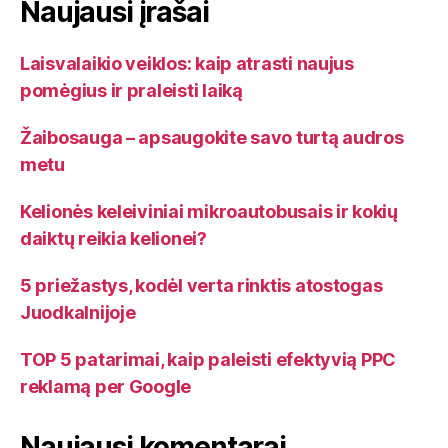
Naujausi įrašai
Laisvalaikio veiklos: kaip atrasti naujus
pomėgius ir praleisti laiką
Žaibosauga – apsaugokite savo turtą audros
metu
Kelionės keleiviniai mikroautobusais ir kokių
daiktų reikia kelionei?
5 priežastys, kodėl verta rinktis atostogas
Juodkalnijoje
TOP 5 patarimai, kaip paleisti efektyvią PPC
reklamą per Google
Naujausi komentarai