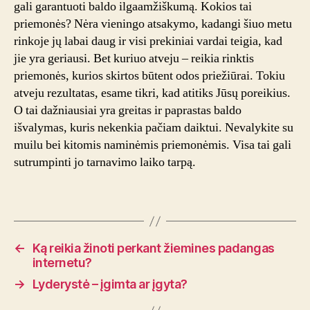
gali garantuoti baldo ilgaamžiškumą. Kokios tai
priemonės? Nėra vieningo atsakymo, kadangi šiuo metu
rinkoje jų labai daug ir visi prekiniai vardai teigia, kad
jie yra geriausi. Bet kuriuo atveju – reikia rinktis
priemonės, kurios skirtos būtent odos priežiūrai. Tokiu
atveju rezultatas, esame tikri, kad atitiks Jūsų poreikius.
O tai dažniausiai yra greitas ir paprastas baldo
išvalymas, kuris nekenkia pačiam daiktui. Nevalykite su
muilu bei kitomis naminėmis priemonėmis. Visa tai gali
sutrumpinti jo tarnavimo laiko tarpą.
←
Ką reikia žinoti perkant žiemines padangas
internetu?
→
Lyderystė – įgimta ar įgyta?