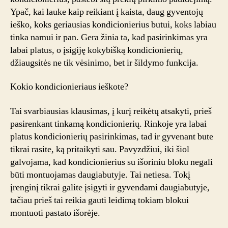
Ypač, kai lauke kaip reikiant į kaista, daug gyventojų
ieško, koks geriausias kondicionierius butui, koks labiau
tinka namui ir pan. Gera žinia ta, kad pasirinkimas yra
labai platus, o įsigiję kokybišką kondicionierių,
džiaugsitės ne tik vėsinimo, bet ir šildymo funkcija.
Kokio kondicionieriaus ieškote?
Tai svarbiausias klausimas, į kurį reikėtų atsakyti, prieš
pasirenkant tinkamą kondicionierių. Rinkoje yra labai
platus kondicionierių pasirinkimas, tad ir gyvenant bute
tikrai rasite, ką pritaikyti sau. Pavyzdžiui, iki šiol
galvojama, kad kondicionierius su išoriniu bloku negali
būti montuojamas daugiabutyje. Tai netiesa. Tokį
įrenginį tikrai galite įsigyti ir gyvendami daugiabutyje,
tačiau prieš tai reikia gauti leidimą tokiam blokui
montuoti pastato išorėje.