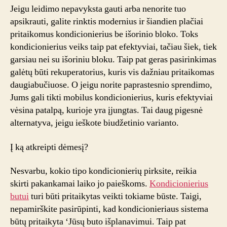
Jeigu leidimo nepavyksta gauti arba nenorite tuo
apsikrauti, galite rinktis modernius ir šiandien plačiai
pritaikomus kondicionierius be išorinio bloko. Toks
kondicionierius veiks taip pat efektyviai, tačiau šiek, tiek
garsiau nei su išoriniu bloku. Taip pat geras pasirinkimas
galėtų būti rekuperatorius, kuris vis dažniau pritaikomas
daugiabučiuose. O jeigu norite paprastesnio sprendimo,
Jums gali tikti mobilus kondicionierius, kuris efektyviai
vėsina patalpą, kurioje yra įjungtas. Tai daug pigesnė
alternatyva, jeigu ieškote biudžetinio varianto.
Į ką atkreipti dėmesį?
Nesvarbu, kokio tipo kondicionierių pirksite, reikia
skirti pakankamai laiko jo paieškoms.
Kondicionierius
butui
turi būti pritaikytas veikti tokiame būste. Taigi,
nepamirškite pasirūpinti, kad kondicionieriaus sistema
būtų pritaikyta ‘Jūsų buto išplanavimui. Taip pat