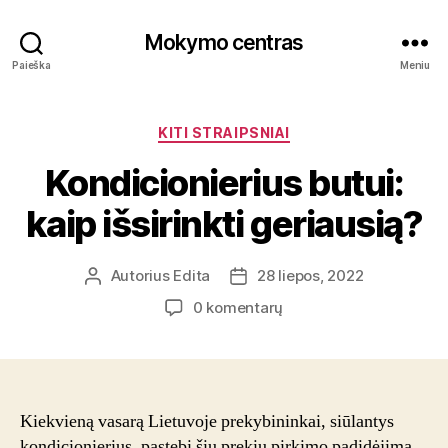
Mokymo centras
Paieška
Meniu
Kategorijos
KITI STRAIPSNIAI
Kondicionierius butui:
kaip išsirinkti geriausią?
Autorius
Edita
28 liepos, 2022
Įrašo
Įrašo
autorius
data
įraše
0 komentarų
Kondicionierius
butui:
kaip
išsirinkti
geriausią?
Kiekvieną vasarą Lietuvoje prekybininkai, siūlantys
kondicionierius, pastebi šių prekių pirkimo padidėjimą.