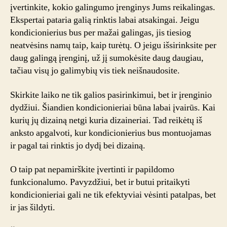
įvertinkite, kokio galingumo įrenginys Jums reikalingas.
Ekspertai pataria galią rinktis labai atsakingai. Jeigu
kondicionierius bus per mažai galingas, jis tiesiog
neatvėsins namų taip, kaip turėtų. O jeigu išsirinksite per
daug galingą įrenginį, už jį sumokėsite daug daugiau,
tačiau visų jo galimybių vis tiek neišnaudosite.
Skirkite laiko ne tik galios pasirinkimui, bet ir įrenginio
dydžiui. Šiandien kondicionieriai būna labai įvairūs. Kai
kurių jų dizainą netgi kuria dizaineriai. Tad reikėtų iš
anksto apgalvoti, kur kondicionierius bus montuojamas
ir pagal tai rinktis jo dydį bei dizainą.
O taip pat nepamirškite įvertinti ir papildomo
funkcionalumo. Pavyzdžiui, bet ir butui pritaikyti
kondicionieriai gali ne tik efektyviai vėsinti patalpas, bet
ir jas šildyti.