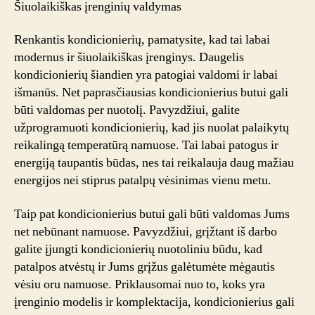
Šiuolaikiškas įrenginių valdymas
Renkantis kondicionierių, pamatysite, kad tai labai
modernus ir šiuolaikiškas įrenginys. Daugelis
kondicionierių šiandien yra patogiai valdomi ir labai
išmanūs. Net paprasčiausias kondicionierius butui gali
būti valdomas per nuotolį. Pavyzdžiui, galite
užprogramuoti kondicionierių, kad jis nuolat palaikytų
reikalingą temperatūrą namuose. Tai labai patogus ir
energiją taupantis būdas, nes tai reikalauja daug mažiau
energijos nei stiprus patalpų vėsinimas vienu metu.
Taip pat kondicionierius butui gali būti valdomas Jums
net nebūnant namuose. Pavyzdžiui, grįžtant iš darbo
galite įjungti kondicionierių nuotoliniu būdu, kad
patalpos atvėstų ir Jums grįžus galėtumėte mėgautis
vėsiu oru namuose. Priklausomai nuo to, koks yra
įrenginio modelis ir komplektacija, kondicionierius gali