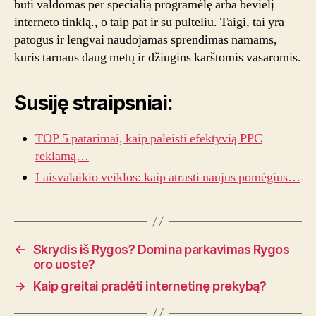
būti valdomas per specialią programėlę arba bevielį
interneto tinklą., o taip pat ir su pulteliu. Taigi, tai yra
patogus ir lengvai naudojamas sprendimas namams,
kuris tarnaus daug metų ir džiugins karštomis vasaromis.
Susiję straipsniai:
TOP 5 patarimai, kaip paleisti efektyvią PPC
reklamą…
Laisvalaikio veiklos: kaip atrasti naujus pomėgius…
←
Skrydis iš Rygos? Domina parkavimas Rygos
oro uoste?
→
Kaip greitai pradėti internetinę prekybą?