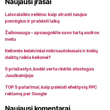
Naujausi įrašai
Laisvalaikio veiklos: kaip atrasti naujus
pomėgius ir praleisti laiką
Žaibosauga – apsaugokite savo turtą audros
metu
Kelionės keleiviniai mikroautobusais ir kokių
daiktų reikia kelionei?
5 priežastys, kodėl verta rinktis atostogas
Juodkalnijoje
TOP 5 patarimai, kaip paleisti efektyvią PPC
reklamą per Google
Naujausi komentarai