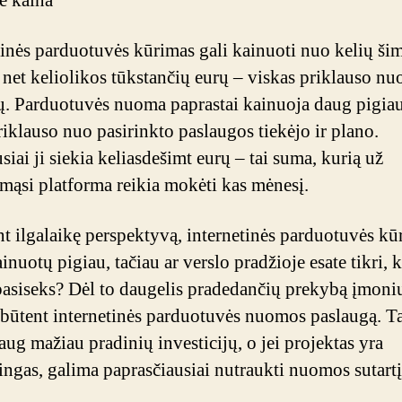
ė kaina
tinės parduotuvės kūrimas gali kainuoti nuo kelių šim
r net keliolikos tūkstančių eurų – viskas priklauso nu
ų. Parduotuvės nuoma paprastai kainuoja daug pigiau
riklauso nuo pasirinkto paslaugos tiekėjo ir plano.
iai ji siekia keliasdešimt eurų – tai suma, kurią už
mąsi platforma reikia mokėti kas mėnesį.
nt ilgalaikę perspektyvą, internetinės parduotuvės kū
ainuotų pigiau, tačiau ar verslo pradžioje esate tikri, 
pasiseks? Dėl to daugelis pradedančių prekybą įmoni
 būtent internetinės parduotuvės nuomos paslaugą. T
aug mažiau pradinių investicijų, o jei projektas yra
ngas, galima paprasčiausiai nutraukti nuomos sutartį