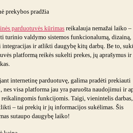
nė prekybos pradžia
tinės parduotuvės kūrimas
reikalauja nemažai laiko – 
yti turinio valdymo sistemos funkcionalumą, dizainą,
 integracijas ir atlikti daugybę kitų darbų. Be to, su
uvės platformą reikės sukelti prekes, jų aprašymus ir
kas.
nt internetinę parduotuvę, galima pradėti prekiauti
u, nes visa platforma jau yra paruošta naudojimui ir a
 reikalingomis funkcijomis. Taigi, vienintelis darbas,
tlikti – tai prekių ir jų informacijos sukėlimas. Šis
mas sutaupo daugybę laiko!