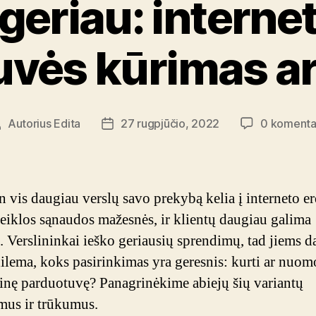
geriau: interne
uvės kūrimas a
Autorius
Edita
27 rugpjūčio, 2022
0 komenta
rašo
Įrašo
utorius
data
n vis daugiau verslų savo prekybą kelia į interneto e
 veiklos sąnaudos mažesnės, ir klientų daugiau galima
i. Verslininkai ieško geriausių sprendimų, tad jiems d
dilema, koks pasirinkimas yra geresnis: kurti ar nuom
tinę parduotuvę? Panagrinėkime abiejų šių variantų
mus ir trūkumus.