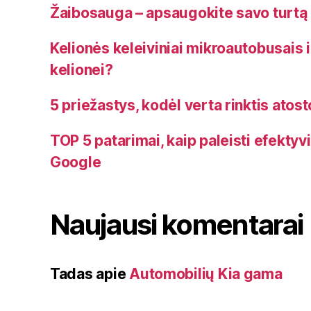
Žaibosauga – apsaugokite savo turtą
Kelionės keleiviniai mikroautobusais i
kelionei?
5 priežastys, kodėl verta rinktis atos
TOP 5 patarimai, kaip paleisti efekty
Google
Naujausi komentarai
Tadas
apie
Automobilių Kia gama