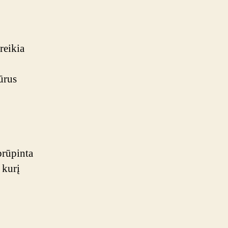
reikia
kūrus
prūpinta
 kurį