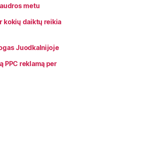
 audros metu
r kokių daiktų reikia
togas Juodkalnijoje
vią PPC reklamą per