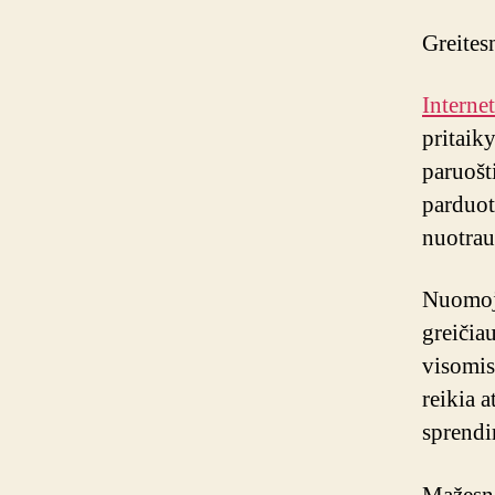
Greites
Interne
pritaik
paruošti
parduot
nuotrau
Nuomoja
greičia
visomis
reikia a
sprendi