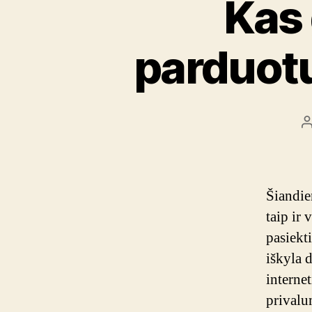
Kas 
parduot
Į
a
Šiandie
taip ir
pasiekt
iškyla 
interne
privalu