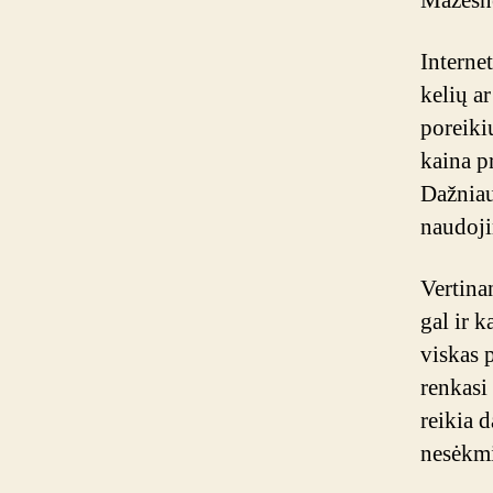
Mažesn
Interne
kelių a
poreiki
kaina p
Dažniaus
naudoji
Vertina
gal ir k
viskas 
renkasi
reikia d
nesėkmi