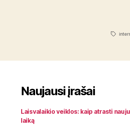
inte
Žymos
Naujausi įrašai
Laisvalaikio veiklos: kaip atrasti nauj
laiką