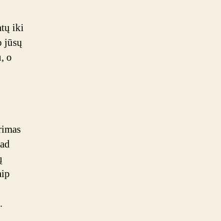
tų iki
o jūsų
, o
rimas
kad
ų
aip
.