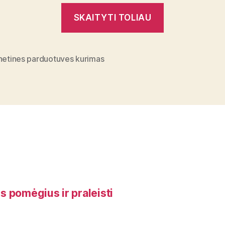
„Kas
SKAITYTI TOLIAU
geriau:
internetinės
parduotuvės
rnetines parduotuves kurimas
kūrimas
ar
nuoma?“
us pomėgius ir praleisti