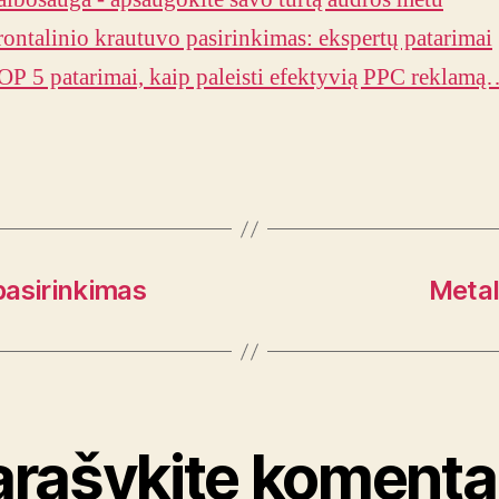
rontalinio krautuvo pasirinkimas: ekspertų patarimai
OP 5 patarimai, kaip paleisti efektyvią PPC reklam
pasirinkimas
Metal
arašykite komenta