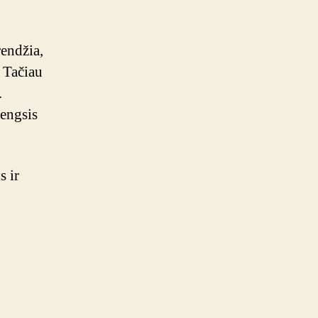
rendžia,
. Tačiau
.
tengsis
s ir