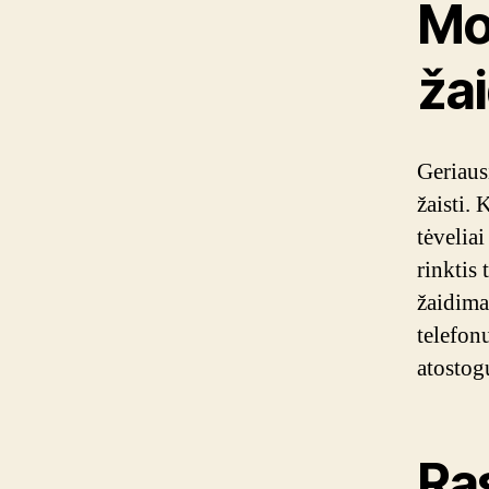
Mo
ža
Geriaus
žaisti.
tėveliai
rinktis 
žaidima
telefon
atostog
Ras