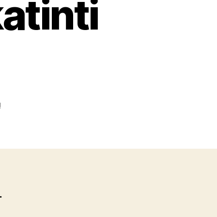
atinti
įraše
ų
Mokytis
atostogų
metu
–
įmanoma?
Patarimai,
kurie
.
padės
paskatinti