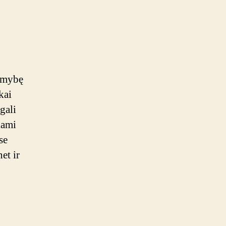
limybę
kai
gali
kami
se
et ir