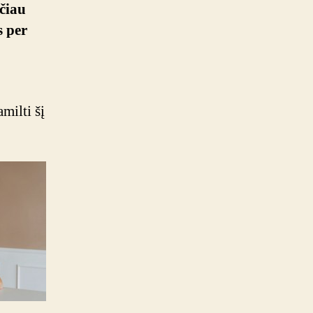
vaiką
čiau
s per
milti šį