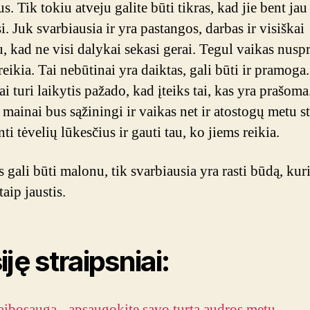
. Tik tokiu atveju galite būti tikras, kad jie bent jau
i. Juk svarbiausia ir yra pastangos, darbas ir visiškai
, kad ne visi dalykai sekasi gerai. Tegul vaikas nusp
eikia. Tai nebūtinai yra daiktas, gali būti ir pramoga
iai turi laikytis pažado, kad įteiks tai, kas yra prašoma
mainai bus sąžiningi ir vaikas net ir atostogų metu s
ti tėvelių lūkesčius ir gauti tau, ko jiems reikia.
gali būti malonu, tik svarbiausia yra rasti būdą, kuri
aip jaustis.
ję straipsniai:
aibosauga - apsaugokite savo turtą audros metu