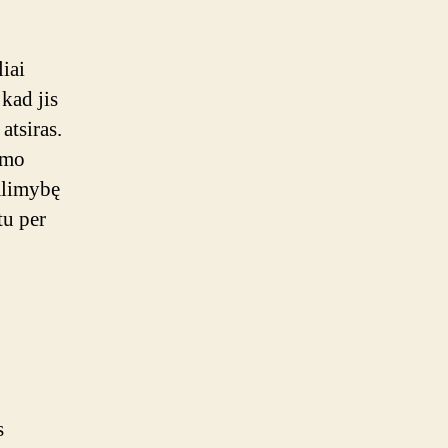
iai
 kad jis
atsiras.
amo
galimybę
tu per
s