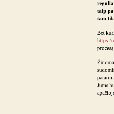
reguli
taip pa
tam tik
Bet kur
https://v
procesą
Žinoma,
sudomin
patarim
Jums bu
apačioj