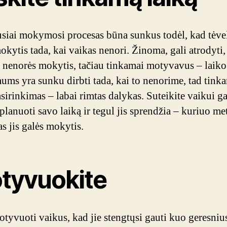
siai mokymosi procesas būna sunkus todėl, kad tėvel
okytis tada, kai vaikas nenori. Žinoma, gali atrodyti,
 nenorės mokytis, tačiau tinkamai motyvavus – laiko 
mums yra sunku dirbti tada, kai to nenorime, tad tink
asirinkimas – labai rimtas dalykas. Suteikite vaikui 
planuoti savo laiką ir tegul jis sprendžia – kuriuo me
s jis galės mokytis.
tyvuokite
otyvuoti vaikus, kad jie stengtųsi gauti kuo geresniu