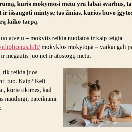
arumą, kuris mokymosi metu yra labai svarbus, ta
t ir išsaugoti mintyse tas žinias, kurios buvo įgyto
rą laiko tarpą.
iuo atveju – mokytis reikia nuolatos ir kaip teigia
itliolicejus.lt/lt/
mokyklos mokytojai – vaikai gali pa
 ir mėgautis juo net ir atostogų metu.
 tik reikia juos
ti tuo. Kaip? Keli
ai, kurie tikimės, kad
s naudingi, pateikiami
e.