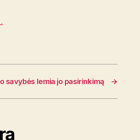
ą…
o savybės lemia jo pasirinkimą
→
rą