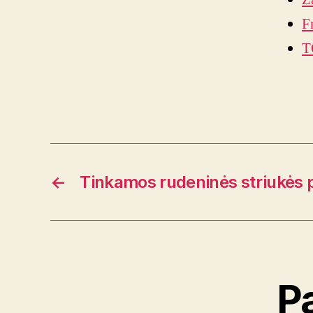
F
T
←
Tinkamos rudeninės striukės 
P