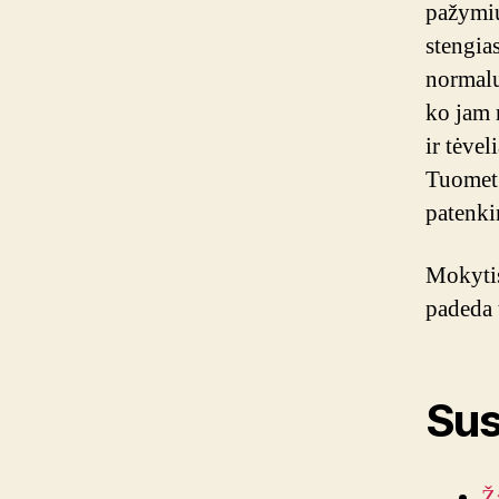
pažymius
stengias
normalu
ko jam r
ir tėvel
Tuomet 
patenkin
Mokytis 
padeda t
Susi
Ž