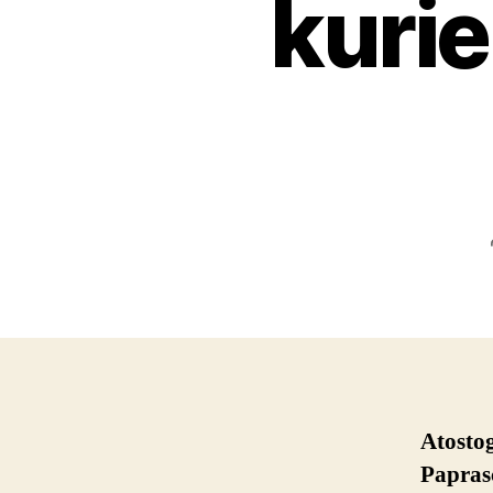
kurie
Atostog
Paprasč