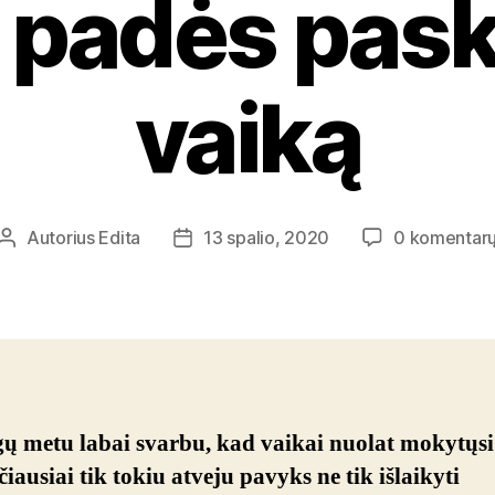
 padės pask
vaiką
Autorius
Edita
13 spalio, 2020
0 komentar
Įrašo
Įrašo
autorius
data
ų metu labai svarbu, kad vaikai nuolat mokytųsi
iausiai tik tokiu atveju pavyks ne tik išlaikyti