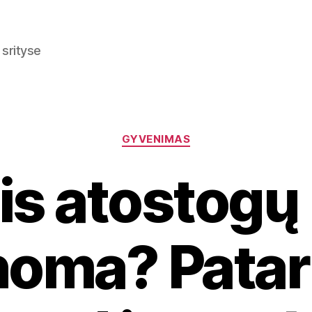
 srityse
Kategorijos
GYVENIMAS
s atostogų
oma? Patar