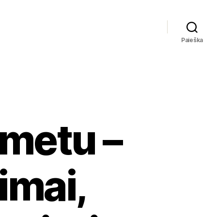
Paieška
 metu –
imai,