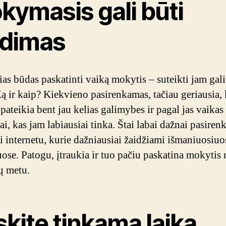
kymasis gali būti
idimas
ias būdas paskatinti vaiką mokytis – suteikti jam ga
 Ką ir kaip? Kiekvieno pasirenkamas, tačiau geriausia, 
 pateikia bent jau kelias galimybes ir pagal jas vaikas 
tai, kas jam labiausiai tinka. Štai labai dažnai pasiren
i internetu, kurie dažniausiai žaidžiami išmaniuosiuo
uose. Patogu, įtraukia ir tuo pačiu paskatina mokytis n
ų metu.
kite tinkamą laiką