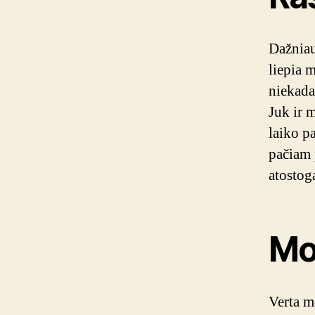
Dažniau
liepia m
niekada
Juk ir 
laiko p
pačiam 
atostoga
Mo
Verta m