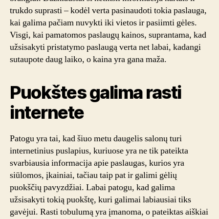
trukdo suprasti – kodėl verta pasinaudoti tokia paslauga,
kai galima pačiam nuvykti iki vietos ir pasiimti gėles.
Visgi, kai pamatomos paslaugų kainos, suprantama, kad
užsisakyti pristatymo paslaugą verta net labai, kadangi
sutaupote daug laiko, o kaina yra gana maža.
Puokštes galima rasti
internete
Patogu yra tai, kad šiuo metu daugelis salonų turi
internetinius puslapius, kuriuose yra ne tik pateikta
svarbiausia informacija apie paslaugas, kurios yra
siūlomos, įkainiai, tačiau taip pat ir galimi gėlių
puokščių pavyzdžiai. Labai patogu, kad galima
užsisakyti tokią puokštę, kuri galimai labiausiai tiks
gavėjui. Rasti tobulumą yra įmanoma, o pateiktas aiškiai