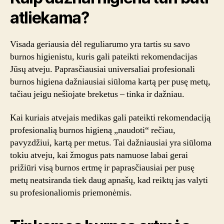
atliekama?
Visada geriausia dėl reguliarumo yra tartis su savo
burnos higienistu, kuris gali pateikti rekomendacijas
Jūsų atveju. Paprasčiausiai universaliai profesionali
burnos higiena dažniausiai siūloma kartą per pusę metų,
tačiau jeigu nešiojate breketus – tinka ir dažniau.
Kai kuriais atvejais medikas gali pateikti rekomendaciją
profesionalią burnos higieną „naudoti“ rečiau,
pavyzdžiui, kartą per metus. Tai dažniausiai yra siūloma
tokiu atveju, kai žmogus pats namuose labai gerai
prižiūri visą burnos ertmę ir paprasčiausiai per pusę
metų neatsiranda tiek daug apnašų, kad reiktų jas valyti
su profesionaliomis priemonėmis.