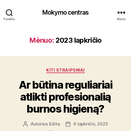
Mokymo centras
Paieška
Meniu
Mėnuo:
2023 lapkričio
Kategorijos
KITI STRAIPSNIAI
Ar būtina reguliariai
atlikti profesionalią
burnos higieną?
Autorius
Edita
6 lapkričio, 2023
Įrašo
Įrašo
autorius
data