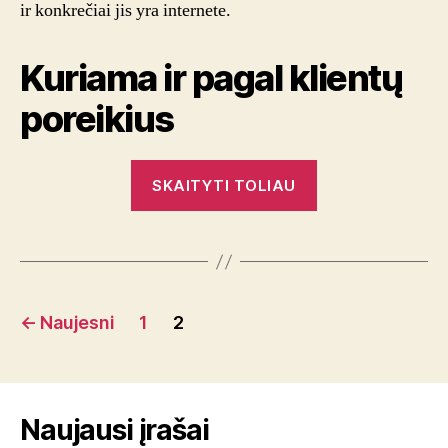
ir konkrečiai jis yra internete.
Kuriama ir pagal klientų
poreikius
„Floristikos
SKAITYTI TOLIAU
salonai
siūlo
gėlių
į
Navigacija
namus
←
Naujesni
1
2
paslaugą“
tarp
įrašų
Naujausi įrašai