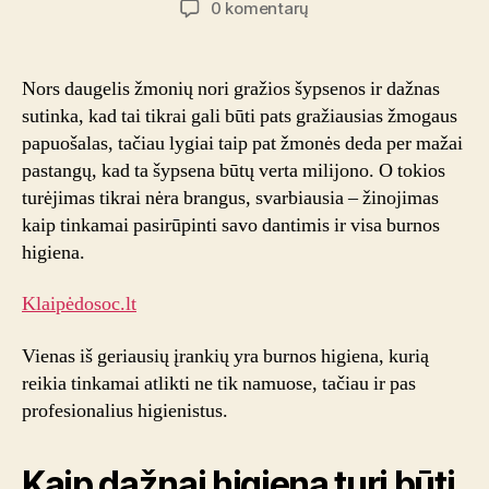
įraše
0 komentarų
Ar
būtina
reguliariai
Nors daugelis žmonių nori gražios šypsenos ir dažnas
atlikti
sutinka, kad tai tikrai gali būti pats gražiausias žmogaus
profesionalią
papuošalas, tačiau lygiai taip pat žmonės deda per mažai
burnos
pastangų, kad ta šypsena būtų verta milijono. O tokios
higieną?
turėjimas tikrai nėra brangus, svarbiausia – žinojimas
kaip tinkamai pasirūpinti savo dantimis ir visa burnos
higiena.
Klaipėdosoc.lt
Vienas iš geriausių įrankių yra burnos higiena, kurią
reikia tinkamai atlikti ne tik namuose, tačiau ir pas
profesionalius higienistus.
Kaip dažnai higiena turi būti