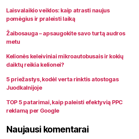
Laisvalaikio veiklos: kaip atrasti naujus
pomėgius ir praleisti laiką
Žaibosauga – apsaugokite savo turtą audros
metu
Kelionės keleiviniai mikroautobusais ir kokių
daiktų reikia kelionei?
5 priežastys, kodėl verta rinktis atostogas
Juodkalnijoje
TOP 5 patarimai, kaip paleisti efektyvią PPC
reklamą per Google
Naujausi komentarai