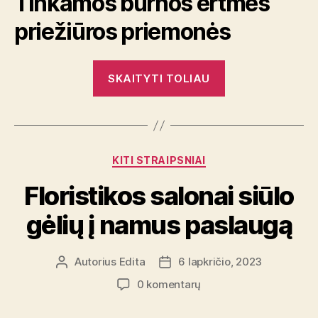
Tinkamos burnos ertmės
priežiūros priemonės
„Ar
SKAITYTI TOLIAU
būtina
reguliariai
atlikti
profesionalią
Kategorijos
KITI STRAIPSNIAI
burnos
higieną?“
Floristikos salonai siūlo
gėlių į namus paslaugą
Autorius
Edita
6 lapkričio, 2023
Įrašo
Įrašo
autorius
data
įraše
0 komentarų
Floristikos
salonai