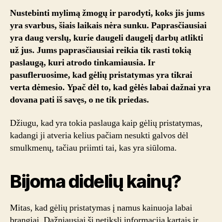
siūlo
Nustebinti mylimą žmogų ir parodyti, koks jis jums
gėlių
yra svarbus, šiais laikais nėra sunku. Paprasčiausiai
į
yra daug verslų, kurie daugeli daugelį darbų atlikti
namus
už jus. Jums paprasčiausiai reikia tik rasti tokią
paslaugą
paslaugą, kuri atrodo tinkamiausia. Ir
pasufleruosime, kad gėlių pristatymas yra tikrai
verta dėmesio. Ypač dėl to, kad gėlės labai dažnai yra
dovana pati iš savęs, o ne tik priedas.
Džiugu, kad yra tokia paslauga kaip gėlių pristatymas,
kadangi ji atveria kelius pačiam nesukti galvos dėl
smulkmenų, tačiau priimti tai, kas yra siūloma.
Bijoma didelių kainų?
Mitas, kad gėlių pristatymas į namus kainuoja labai
brangiai. Dažniausiai ši netiksli informacija kartais ir